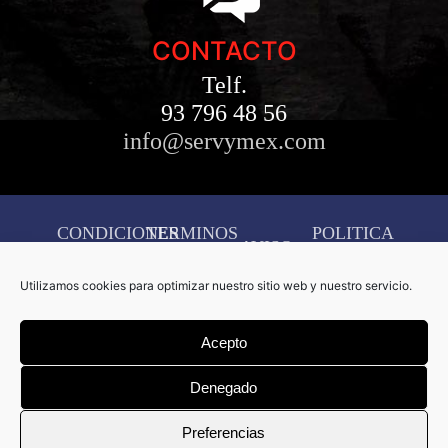
CONTACTO
Telf.
93 796 48 56
info@servymex.com
CONDICIONES
TERMINOS
POLITICA
AVISO
DE
Y
DE
LEGAL
Utilizamos cookies para optimizar nuestro sitio web y nuestro servicio.
COMPRA
CONDICIONES
COOKIES
CONFIGURACIÓN
Acepto
DE
COOKIES
Denegado
Copyright © 2026 Servymex –
Preferencias
Creado por
D&D Serveis