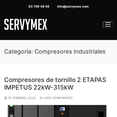
Ir
93 796 48 56
info@servymex.com
al
contenido
Categoría:
Compresores Industriales
Compresores de tornillo 2 ETAPAS
IMPETUS 22kW-315kW
10 FEBRERO, 2025
AIRE COMPRIMIDO