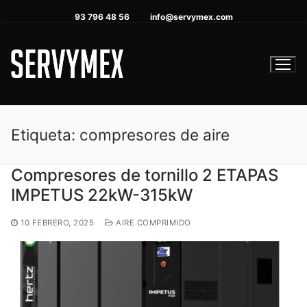
Ir
93 796 48 56
info@servymex.com
al
contenido
Etiqueta:
compresores de aire
Compresores de tornillo 2 ETAPAS
IMPETUS 22kW-315kW
10 FEBRERO, 2025
AIRE COMPRIMIDO