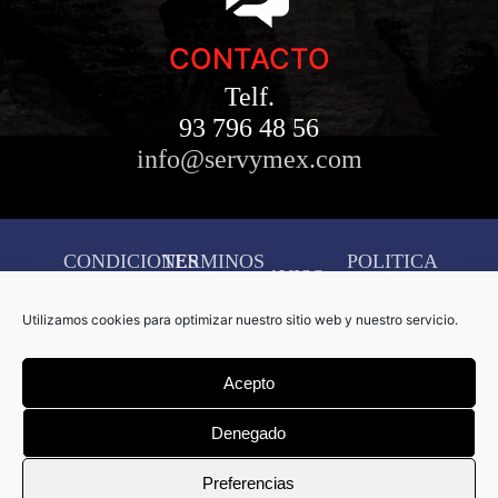
CONTACTO
Telf.
93 796 48 56
info@servymex.com
CONDICIONES
TERMINOS
POLITICA
AVISO
DE
Y
DE
LEGAL
Utilizamos cookies para optimizar nuestro sitio web y nuestro servicio.
COMPRA
CONDICIONES
COOKIES
CONFIGURACIÓN
Acepto
DE
COOKIES
Denegado
Copyright © 2026 Servymex –
Preferencias