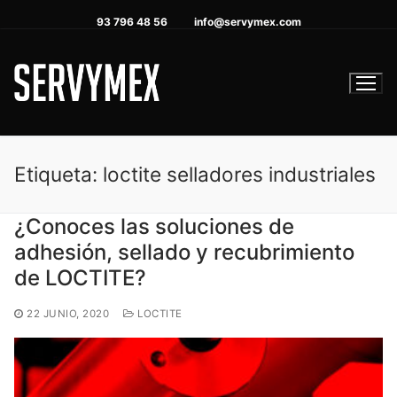
Ir
93 796 48 56
info@servymex.com
al
contenido
Etiqueta:
loctite selladores industriales
¿Conoces las soluciones de
adhesión, sellado y recubrimiento
de LOCTITE?
22 JUNIO, 2020
LOCTITE