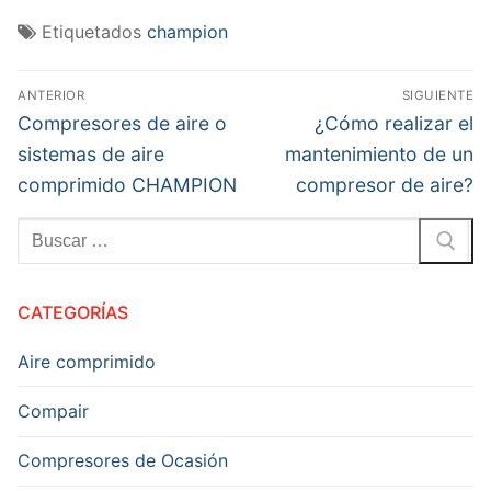
Etiquetados
champion
Navegación
ANTERIOR
SIGUIENTE
de
Entrada
Entrada
Compresores de aire o
¿Cómo realizar el
anterior:
siguiente:
entradas
sistemas de aire
mantenimiento de un
comprimido CHAMPION
compresor de aire?
Buscar:
Article
Name
CATEGORÍAS
Compresores
Gardner
Denver
Aire comprimido
Description
Compair
Compresores
Gardner
Compresores de Ocasión
Denver