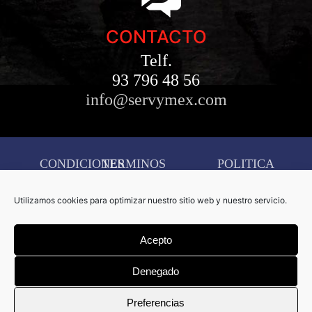
CONTACTO
Telf.
93 796 48 56
info@servymex.com
CONDICIONES
TERMINOS
POLITICA
AVISO
DE
Y
DE
LEGAL
Utilizamos cookies para optimizar nuestro sitio web y nuestro servicio.
COMPRA
CONDICIONES
COOKIES
CONFIGURACIÓN
Acepto
DE
COOKIES
Denegado
Copyright © 2026 Servymex –
Preferencias