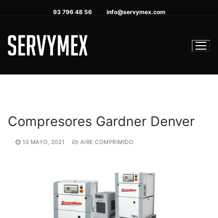
Ir
93 796 48 56
info@servymex.com
al
contenido
Compresores Gardner Denver
10 MAYO, 2021
AIRE COMPRIMIDO