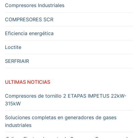
Author
Compresores Industriales
Compresores
Gardner
COMPRESORES SCR
Denver
Publisher
Eficiencia energética
Name
Loctite
gardnerdenver.com
Publisher
SERFRIAIR
Logo
ULTIMAS NOTICIAS
Compresores de tornillo 2 ETAPAS IMPETUS 22kW-
315kW
Soluciones completas en generadores de gases
industriales