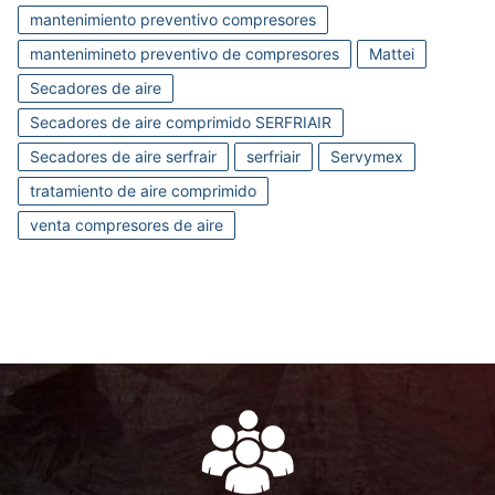
mantenimiento preventivo compresores
mantenimineto preventivo de compresores
Mattei
Secadores de aire
Secadores de aire comprimido SERFRIAIR
Secadores de aire serfrair
serfriair
Servymex
tratamiento de aire comprimido
venta compresores de aire