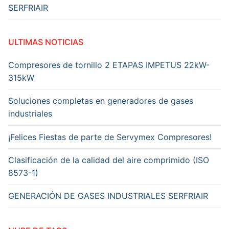
compair.com
SERFRIAIR
Publisher
Name
SERVYMEX
ULTIMAS NOTICIAS
Publisher
Compresores de tornillo 2 ETAPAS IMPETUS 22kW-
Logo
315kW
Soluciones completas en generadores de gases
industriales
¡Felices Fiestas de parte de Servymex Compresores!
Clasificación de la calidad del aire comprimido (ISO
8573-1)
GENERACIÓN DE GASES INDUSTRIALES SERFRIAIR