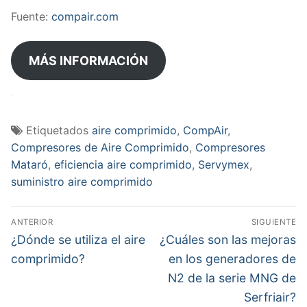
Fuente:
compair.com
MÁS INFORMACIÓN
Summary
Etiquetados
aire comprimido
,
CompAir
,
Compresores de Aire Comprimido
,
Compresores
Mataró
,
eficiencia aire comprimido
,
Servymex
,
suministro aire comprimido
Navegación
ANTERIOR
SIGUIENTE
de
Entrada
Entrada
¿Dónde se utiliza el aire
¿Cuáles son las mejoras
anterior:
siguiente:
entradas
comprimido?
en los generadores de
Article
N2 de la serie MNG de
Name
Serfriair?
¿Cómo