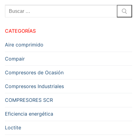
mejorar
Buscar:
la
eficiencia
del
CATEGORÍAS
suministro
de
aire
Aire comprimido
comprimido?
Compair
Description
¿Cómo
Compresores de Ocasión
mejorar
la
Compresores Industriales
eficiencia
del
COMPRESORES SCR
suministro
de
aire
Eficiencia energética
comprimido?
Loctite
Author