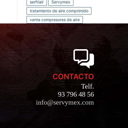
serfriair
Servymex
tratamiento de aire comprimido
venta compresores de aire
CONTACTO
Telf.
93 796 48 56
info@servymex.com