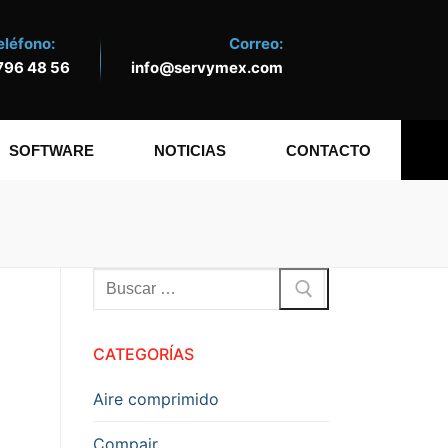
eléfono:
Correo:
796 48 56
info@servymex.com
SOFTWARE
NOTICIAS
CONTACTO
Buscar:
CATEGORÍAS
Aire comprimido
Compair