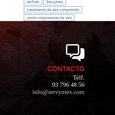
serfriair
Servymex
tratamiento de aire comprimido
venta compresores de aire
CONTACTO
Telf.
93 796 48 56
info@servymex.com