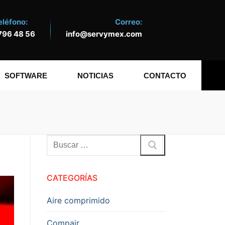
eléfono:
Correo:
796 48 56
info@servymex.com
SOFTWARE
NOTICIAS
CONTACTO
Buscar:
CATEGORÍAS
Aire comprimido
Compair