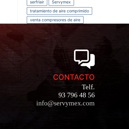
serfriair
Servymex
tratamiento de aire comprimido
venta compresores de aire
CONTACTO
Telf.
93 796 48 56
info@servymex.com