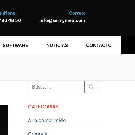
eléfono:
Correo:
796 48 56
info@servymex.com
SOFTWARE
NOTICIAS
CONTACTO
Buscar:
CATEGORÍAS
Aire comprimido
Compair