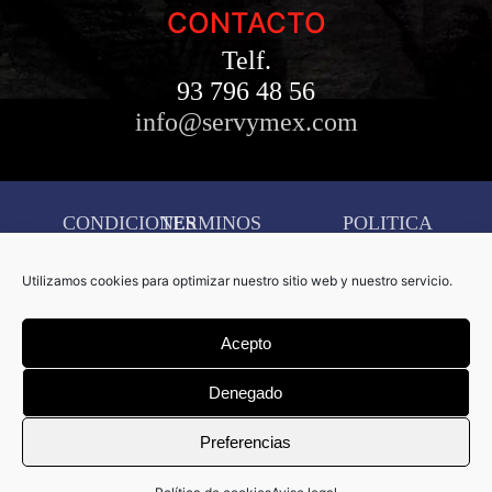
CONTACTO
Telf.
93 796 48 56
info@servymex.com
CONDICIONES
TERMINOS
POLITICA
AVISO
DE
Y
DE
LEGAL
Utilizamos cookies para optimizar nuestro sitio web y nuestro servicio.
COMPRA
CONDICIONES
COOKIES
CONFIGURACIÓN
Acepto
DE
COOKIES
Denegado
Copyright © 2026 Servymex –
Preferencias
Creado por
D&D Serveis
Informàtics.