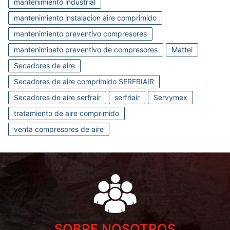
mantenimiento industrial
mantenimiento instalacion aire comprimido
mantenimiento preventivo compresores
mantenimineto preventivo de compresores
Mattei
Secadores de aire
Secadores de aire comprimido SERFRIAIR
Secadores de aire serfrair
serfriair
Servymex
tratamiento de aire comprimido
venta compresores de aire
SOBRE NOSOTROS