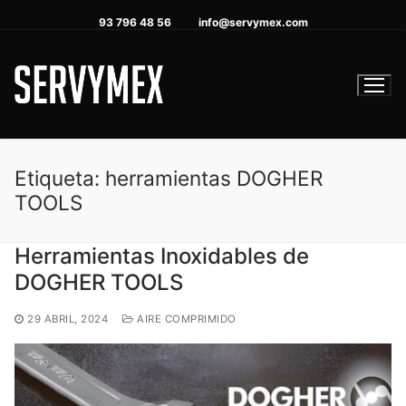
Ir
93 796 48 56
info@servymex.com
al
contenido
Etiqueta:
herramientas DOGHER
TOOLS
Herramientas Inoxidables de
DOGHER TOOLS
29 ABRIL, 2024
AIRE COMPRIMIDO