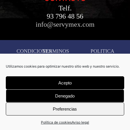
Telf.
93 796 48 56
info@servymex.com
CONDICIONES
TERMINOS
POLITICA
AVISO
DE
Y
DE
LEGAL
Utilizamos cookies para optimizar nuestro sitio web y nuestro servicio.
COMPRA
CONDICIONES
COOKIES
CONFIGURACIÓN
Acepto
DE
COOKIES
Denegado
Copyright © 2026 Servymex –
Preferencias
Creado por
D&D Serveis
Informàtics.
Política de cookies
Aviso legal