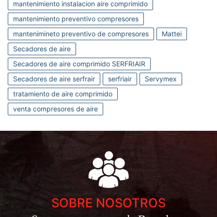
mantenimiento instalacion aire comprimido
mantenimiento preventivo compresores
mantenimineto preventivo de compresores
Mattei
Secadores de aire
Secadores de aire comprimido SERFRIAIR
Secadores de aire serfrair
serfriair
Servymex
tratamiento de aire comprimido
venta compresores de aire
SOBRE NOSOTROS