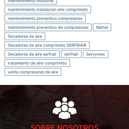
mantenimiento industrial
mantenimiento instalacion aire comprimido
mantenimiento preventivo compresores
mantenimineto preventivo de compresores
Mattei
Secadores de aire
Secadores de aire comprimido SERFRIAIR
Secadores de aire serfrair
serfriair
Servymex
tratamiento de aire comprimido
venta compresores de aire
SOBRE NOSOTROS