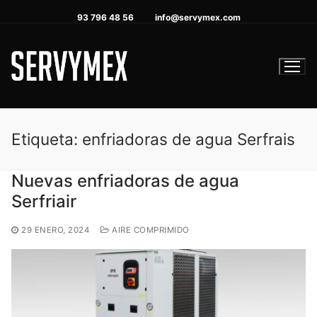
Ir
93 796 48 56
info@servymex.com
al
contenido
Etiqueta:
enfriadoras de agua Serfrais
Nuevas enfriadoras de agua
Serfriair
29 ENERO, 2024
AIRE COMPRIMIDO