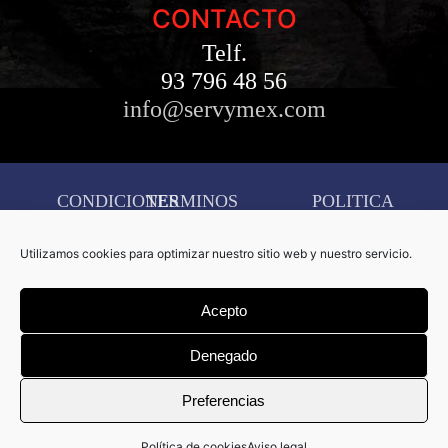
CONTACTO
Telf.
93 796 48 56
info@servymex.com
CONDICIONES
TERMINOS
POLITICA
AVISO
DE
Y
DE
LEGAL
Utilizamos cookies para optimizar nuestro sitio web y nuestro servicio.
COMPRA
CONDICIONES
COOKIES
CONFIGURACIÓN
Acepto
DE
COOKIES
Denegado
Copyright © 2026 Servymex –
Preferencias
Creado por
D&D Serveis
Informàtics.
Política de cookies
Aviso legal