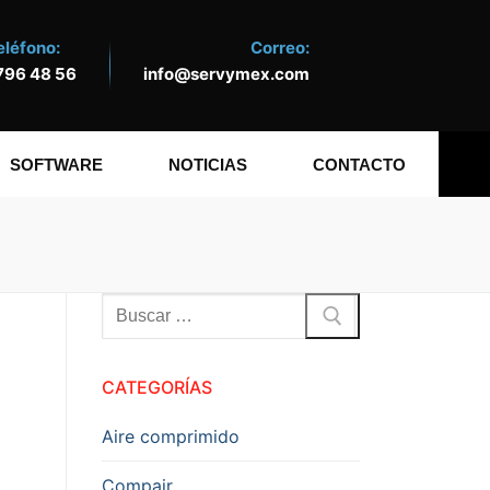
eléfono:
Correo:
796 48 56
info@servymex.com
SOFTWARE
NOTICIAS
CONTACTO
Buscar:
CATEGORÍAS
Aire comprimido
Compair