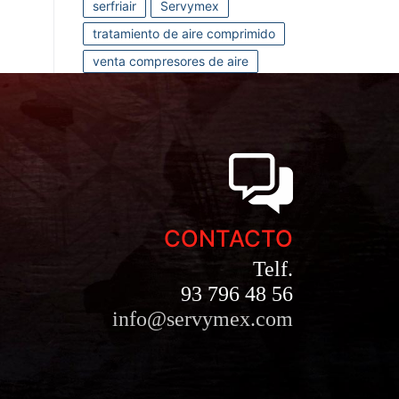
serfriair
Servymex
tratamiento de aire comprimido
venta compresores de aire
CONTACTO
Telf.
93 796 48 56
info@servymex.com