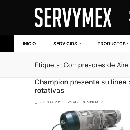
Ir
al
contenido
INICIO
SERVICIOS
PRODUCTOS
Etiqueta:
Compresores de Air
Champion presenta su línea 
rotativas
8 JUNIO, 2022
AIRE COMPRIMIDO