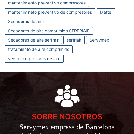
mantenimiento preventivo compresores
mantenimineto preventivo de compresores
Mattei
Secadores de aire
Secadores de aire comprimido SERFRIAIR
Secadores de aire serfrair
serfriair
Servymex
tratamiento de aire comprimido
venta compresores de aire
SOBRE NOSOTROS
Servymex empresa de Barcelona