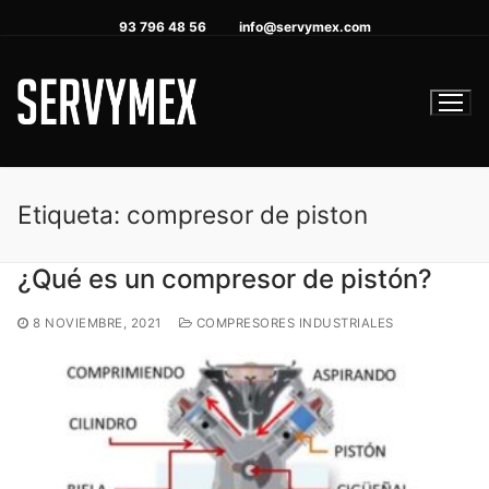
Ir
93 796 48 56
info@servymex.com
al
contenido
Etiqueta:
compresor de piston
¿Qué es un compresor de pistón?
8 NOVIEMBRE, 2021
COMPRESORES INDUSTRIALES