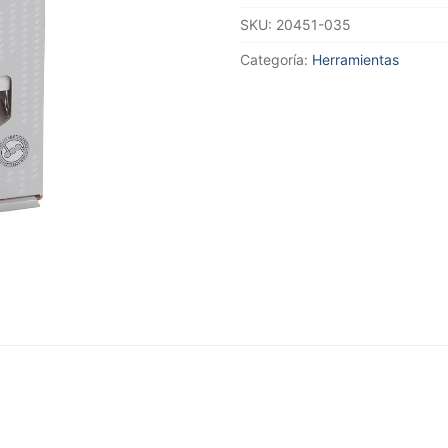
LLAVES
SKU:
20451-035
COMBINADAS
INOX
Categoría:
Herramientas
cantidad