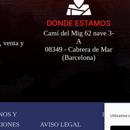
DONDE ESTAMOS
Camí del Mig 62 nave 3-
A
, venta y
08349 - Cabrera de Mar
(Barcelona)
NOS Y
POLITIC
Utilizamos c
IONES
AVISO LEGAL
COOKI