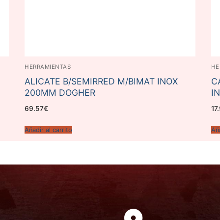
HERRAMIENTAS
HE
ALICATE B/SEMIRRED M/BIMAT INOX
C
200MM DOGHER
I
69.57
€
17
Añadir al carrito
Aña