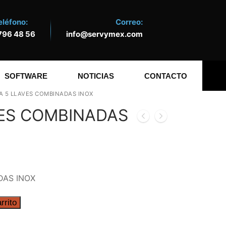
eléfono:
Correo:
796 48 56
info@servymex.com
SOFTWARE
NOTICIAS
CONTACTO
A 5 LLAVES COMBINADAS INOX
VES COMBINADAS
DAS INOX
rrito