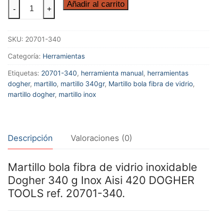
MARTILLO
Añadir al carrito
-
+
BOLA
M/FIBRA
SKU:
20701-340
340GR
INOX
Categoría:
Herramientas
cantidad
Etiquetas:
20701-340
,
herramienta manual
,
herramientas
dogher
,
martillo
,
martillo 340gr
,
Martillo bola fibra de vidrio
,
martillo dogher
,
martillo inox
Descripción
Valoraciones (0)
Martillo bola fibra de vidrio inoxidable
Dogher 340 g Inox Aisi 420 DOGHER
TOOLS ref. 20701-340.