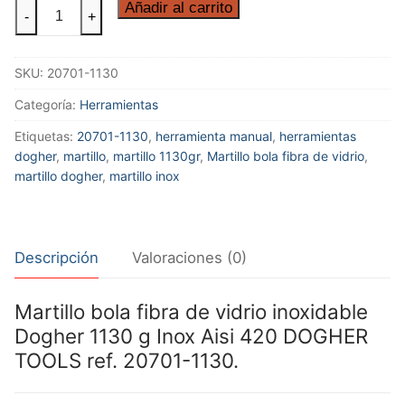
MARTILLO
Añadir al carrito
-
+
BOLA
M/FIBRA
SKU:
20701-1130
1130GR
INOX
Categoría:
Herramientas
cantidad
Etiquetas:
20701-1130
,
herramienta manual
,
herramientas
dogher
,
martillo
,
martillo 1130gr
,
Martillo bola fibra de vidrio
,
martillo dogher
,
martillo inox
Descripción
Valoraciones (0)
Martillo bola fibra de vidrio inoxidable
Dogher 1130 g Inox Aisi 420 DOGHER
TOOLS ref. 20701-1130.