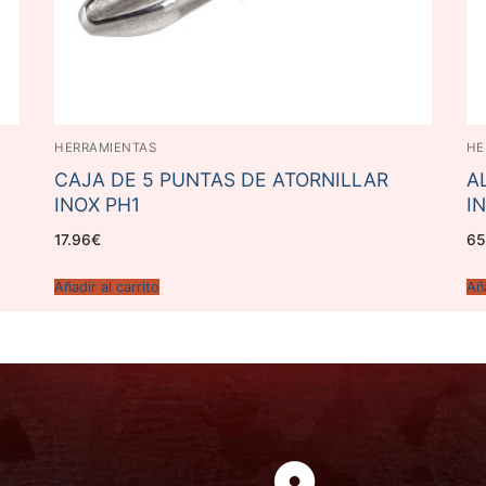
HERRAMIENTAS
HE
CAJA DE 5 PUNTAS DE ATORNILLAR
A
INOX PH1
I
17.96
€
65
Añadir al carrito
Aña