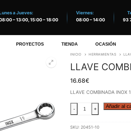
Lunes a Jueves:
Viernes:
T
08:00 – 13:00, 15:00 – 18:00
08:00 – 14:00
93 
PROYECTOS
TIENDA
OCASIÓN
INICIO
HERRAMIENTAS
LLA
LLAVE COMBI
16.68
€
🔍
LLAVE COMBINADA INOX 1
LLAVE
Añadir al ca
-
+
COMBINADA
INOX
SKU:
20451-10
10