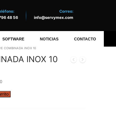
eléfono:
Correo:
796 48 56
info@servymex.com
SOFTWARE
NOTICIAS
CONTACTO
VE COMBINADA INOX 10
NADA INOX 10
0
rrito