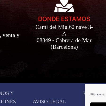
DONDE ESTAMOS
Camí del Mig 62 nave 3-
A
, venta y
08349 - Cabrera de Mar
(Barcelona)
NOS Y
POLITIC
Utilizamos c
IONES
AVISO LEGAL
COOKI