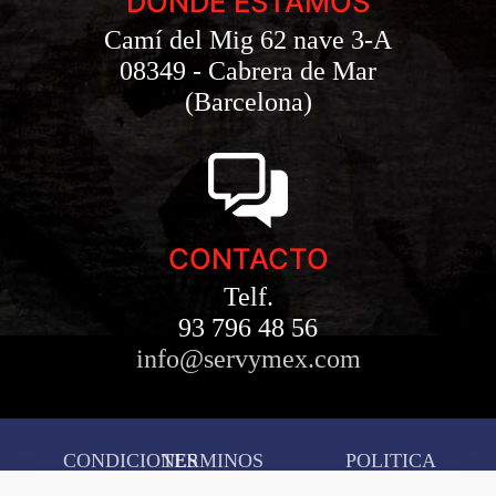
DONDE ESTAMOS
Camí del Mig 62 nave 3-A
08349 - Cabrera de Mar
(Barcelona)
CONTACTO
Telf.
93 796 48 56
info@servymex.com
CONDICIONES
TERMINOS
POLITICA
AVISO
DE
Y
DE